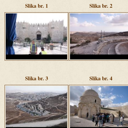
Slika br. 1
Slika br. 2
ziua
ziua
1
1
(7).jpg
(16).jpg
Slika br. 3
Slika br. 4
ziua
ziua
1
1
(44).jpg
(62).jpg