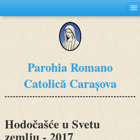
To
na
Mergi
la
conţinutul
principal
Parohia Romano
Catolică Carașova
Hodočašće u Svetu
zemlju - 2017