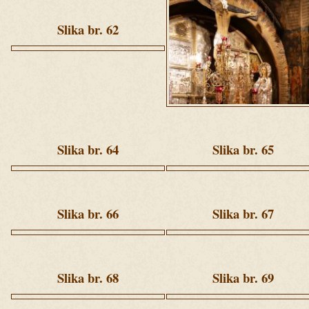
3
(212).jpg
Slika br. 62
Ziua
3
(193).jpg
Slika br. 64
Slika br. 65
Ziua
Ziua
3
3
(230).jpg
(247).jpg
Slika br. 66
Slika br. 67
Ziua
Ziua
3
4
(314).jpg
(18).jpg
Slika br. 68
Slika br. 69
Ziua
Ziua