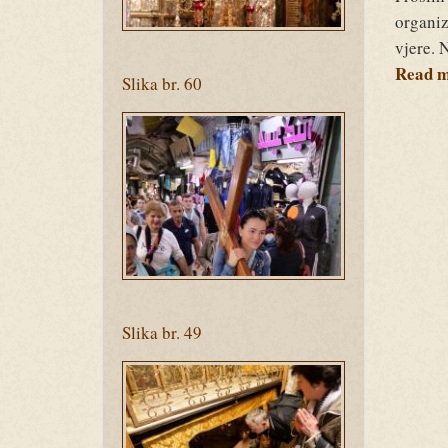
organiz
vjere. 
Read 
Slika br. 60
Ziua
3
(159).jpg
Slika br. 49
Ziua
2