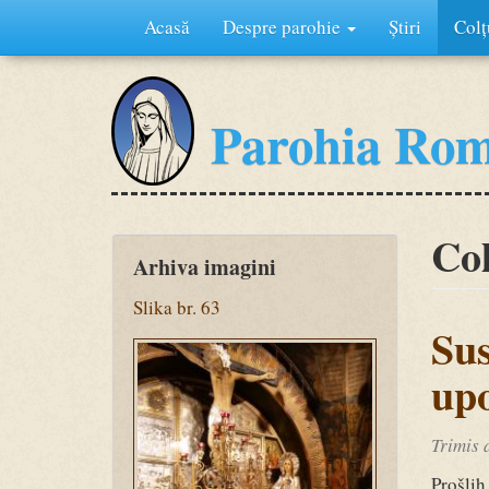
Acasă
Despre parohie
Știri
Colț
Mergi
la
Parohia Rom
conţinutul
principal
Col
Arhiva imagini
Slika br. 63
Sus
Ziua
upo
3
(212).jpg
Trimis
Prošli