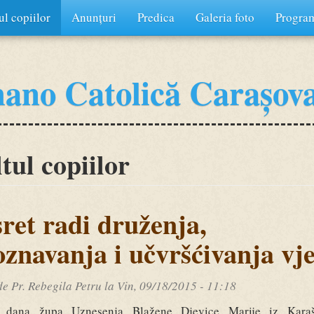
ul copiilor
Anunțuri
Predica
Galeria foto
Program
ano Catolică Carașov
tul copiilor
ret radi druženja,
znavanja i učvršćivanja vj
 de
Pr. Rebegila Petru
la Vin, 09/18/2015 - 11:18
h dana župa Uznesenja Blažene Djevice Marije iz Kara