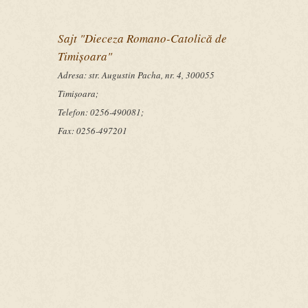
Sajt "Dieceza Romano-Catolică de
Timişoara"
Adresa:
str. Augustin Pacha, nr. 4, 300055
Timişoara;
Telefon:
0256-490081;
Fax:
0256-497201