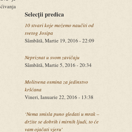
šćivanja
Selecții predica
10 stvari koje možemo naučiti od
svetog Josipa
Sâmbătă, Martie 19, 2016 - 22:09
Nepriznat u svom zavičaju
Sâmbătă, Martie 5, 2016 - 20:34
Molitvena osmina za jedinstvo
kršćana
Vineri, Ianuarie 22, 2016 - 13:38
‘Nema smisla puno gledati u mrak –
držite se dobrih i mirnih ljudi, to će
vam ojačati vjeru’