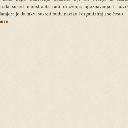
irala susret ministranta radi druženja, upoznavanja i učvr
Namjera je da takvi susreti budu navika i organiziraju se često.
more
about
Susret
radi
druženja,
upoznavanja
i
učvršćivanja
vjere